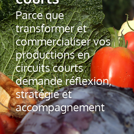
Parce que
transformer et
commercialiser vos
productions en
circuits courts
demande réflexion,
stratégie et
accompagnement