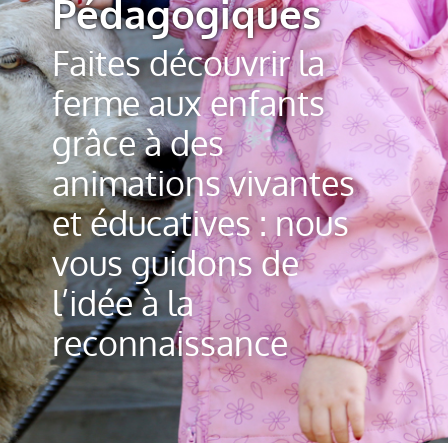
Pédagogiques
Faites découvrir la
ferme aux enfants
grâce à des
animations vivantes
et éducatives : nous
vous guidons de
l’idée à la
reconnaissance