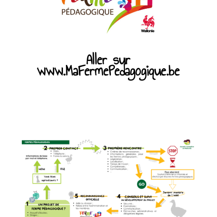
Aller sur
www.MaFermePedagogique.be