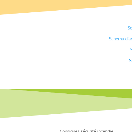
Sc
Schéma d’ac
S
Consignes sécurité incendie