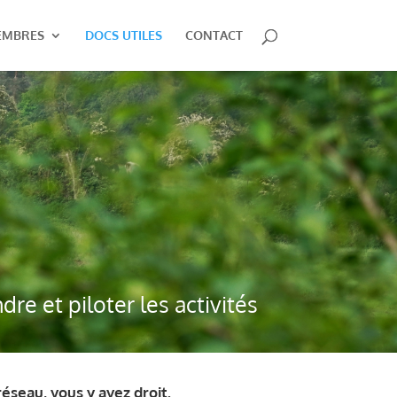
EMBRES
DOCS UTILES
CONTACT
re et piloter les activités
seau, vous y avez droit.