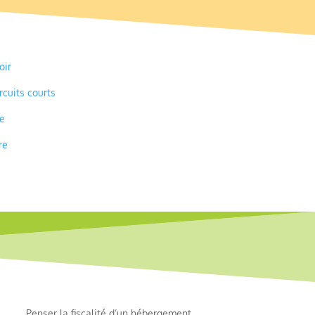
oir
cuits courts
e
re
Penser la fiscalité d’un hébergement