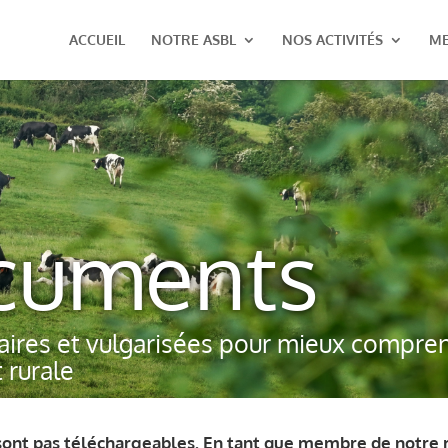
ACCUEIL
NOTRE ASBL
NOS ACTIVITÉS
M
cuments
aires et vulgarisées pour mieux comprend
t rurale
ont pas téléchargeables. En tant que membre de notre ré