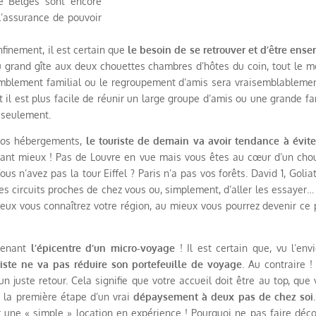
de Belges sont encore
 l’assurance de pouvoir
nfinement, il est certain que
le besoin de se retrouver et d’être ens
u grand gîte aux deux chouettes chambres d’hôtes du coin, tout le 
emblement familial ou le regroupement d’amis sera vraisemblableme
 il est plus facile de réunir un large groupe d’amis ou une grande fa
 seulement.
e vos hébergements,
le touriste de demain va avoir tendance à évite
? Tant mieux ! Pas de Louvre en vue mais vous êtes au cœur d’un cho
 n’avez pas la tour Eiffel ? Paris n’a pas vos forêts. David 1, Goliat
les circuits proches de chez vous ou, simplement, d’aller les essayer…
ieux vous connaîtrez votre région, au mieux vous pourrez devenir ce 
venant
l’épicentre d’un micro-voyage
! Il est certain que, vu l’env
riste ne va pas réduire son portefeuille de voyage
. Au contraire ! 
n juste retour. Cela signifie que votre accueil doit être au top, que 
 la première étape d’un vrai
dépaysement à deux pas de chez soi
 une « simple » location en expérience ! Pourquoi ne pas faire déco