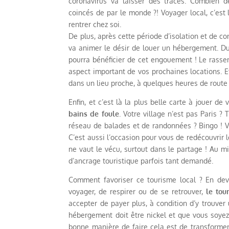
coronavirus va laisser des traces. Combien 
coincés de par le monde ?! Voyager local, c’est
rentrer chez soi.
De plus, après cette période d’isolation et de co
va animer le désir de louer un hébergement. D
pourra bénéficier de cet engouement ! Le rass
aspect important de vos prochaines locations. Et
dans un lieu proche, à quelques heures de route
Enfin, et c’est là la plus belle carte à jouer d
bains de foule
. Votre village n’est pas Paris 
réseau de balades et de randonnées ? Bingo ! Vous
C’est aussi l’occasion pour vous de redécouvrir 
ne vaut le vécu, surtout dans le partage ! Au m
d’ancrage touristique parfois tant demandé.
Comment favoriser ce tourisme local ? En de
voyager, de respirer ou de se retrouver,
le tou
accepter de payer plus, à condition d’y trouver u
hébergement doit être nickel et que vous soyez
bonne manière de faire cela est de transformer