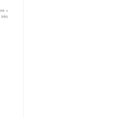
ère «
 très