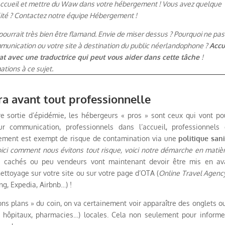
 accueil et mettre du Waw dans votre hébergement ! Vous avez quelque
lité ? Contactez notre équipe Hébergement !
 pourrait très bien être flamand. Envie de miser dessus ? Pourquoi ne pas
mmunication ou votre site à destination du public néerlandophone ?
Accu
t avec une traductrice qui peut vous aider dans cette tâche
!
tions à ce sujet.
ra avant tout professionnelle
re sortie d’épidémie, les hébergeurs « pros » sont ceux qui vont po
eur communication, professionnels dans l’accueil, professionnels
ergement est exempt de risque de contamination via une
politique sani
oici comment nous évitons tout risque, voici notre démarche en matiè
nt cachés ou peu vendeurs vont maintenant devoir être mis en av
ettoyage sur votre site ou sur votre page d’OTA (
Online Travel Agenc
ng, Expedia, Airbnb…) !
ns plans » du coin, on va certainement voir apparaître des onglets o
s, hôpitaux, pharmacies…) locales. Cela non seulement pour informe