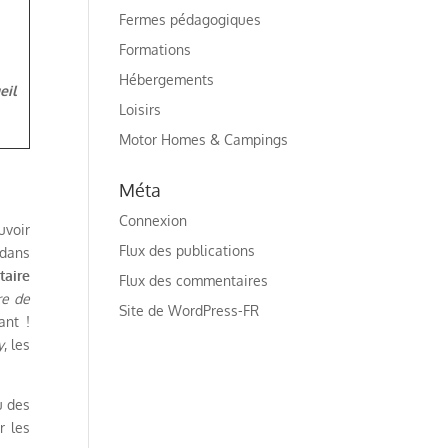
Fermes pédagogiques
Formations
Hébergements
eil
Loisirs
Motor Homes & Campings
Méta
Connexion
uvoir
Flux des publications
 dans
taire
Flux des commentaires
re de
Site de WordPress-FR
ant !
y
, les
u des
r les