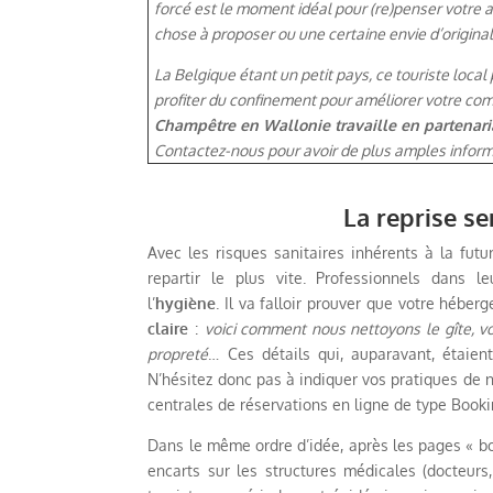
forcé est le moment idéal pour (re)penser votre
chose à proposer ou une certaine envie d’origina
La Belgique étant un petit pays, ce touriste local
profiter du confinement pour améliorer votre co
Champêtre en Wallonie travaille en partenaria
Contactez-nous pour avoir de plus amples informa
La reprise se
Avec les risques sanitaires inhérents à la futu
repartir le plus vite. Professionnels dans l
l’
hygiène
. Il va falloir prouver que votre héb
claire
:
voici comment nous nettoyons le gîte, v
propreté
… Ces détails qui, auparavant, étaie
N’hésitez donc pas à indiquer vos pratiques de n
centrales de réservations en ligne de type Booki
Dans le même ordre d’idée, après les pages « bo
encarts sur les structures médicales (docteur