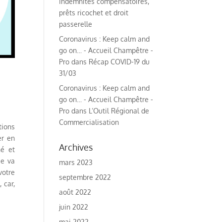
Indemnités compensatoires,
prêts ricochet et droit
passerelle
Coronavirus : Keep calm and
go on… - Accueil Champêtre -
Pro
dans
Récap COVID-19 du
31/03
Coronavirus : Keep calm and
go on… - Accueil Champêtre -
Pro
dans
L’Outil Régional de
Commercialisation
tions
er en
Archives
hé et
se va
mars 2023
votre
septembre 2022
 car,
août 2022
juin 2022
mai 2022