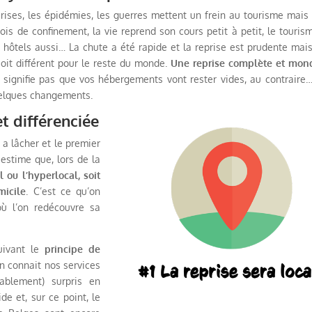
s crises, les épidémies, les guerres mettent un frein au tourisme mais
is de confinement, la vie reprend son cours petit à petit, le touris
s hôtels aussi… La chute a été rapide et la reprise est prudente mais
soit différent pour le reste du monde.
Une reprise complète et mon
 signifie pas que vos hébergements vont rester vides, au contraire…
uelques changements.
et différenciée
 a lâcher et le premier
 estime que, lors de la
 ou l’hyperlocal, soit
micile
. C’est ce qu’on
où l’on redécouvre sa
suivant le
principe de
on connait nos services
ablement) surpris en
de et, sur ce point, le