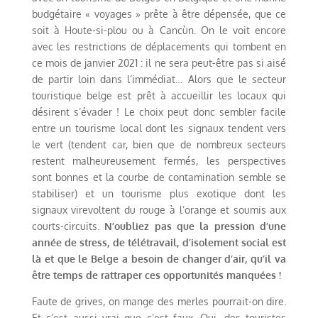
budgétaire « voyages » prête à être dépensée, que ce
soit à Houte-si-plou ou à Cancùn. On le voit encore
avec les restrictions de déplacements qui tombent en
ce mois de janvier 2021 : il ne sera peut-être pas si aisé
de partir loin dans l’immédiat… Alors que le secteur
touristique belge est prêt à accueillir les locaux qui
désirent s’évader ! Le choix peut donc sembler facile
entre un tourisme local dont les signaux tendent vers
le vert (tendent car, bien que de nombreux secteurs
restent malheureusement fermés, les perspectives
sont bonnes et la courbe de contamination semble se
stabiliser) et un tourisme plus exotique dont les
signaux virevoltent du rouge à l’orange et soumis aux
courts-circuits.
N’oubliez pas que la pression d’une
année de stress, de télétravail, d’isolement social est
là et que le Belge a besoin de changer d’air, qu’il va
être temps de rattraper ces opportunités manquées !
Faute de grives, on mange des merles pourrait-on dire.
Et c’est aussi vrai que c’est faux. Oui, des touristes